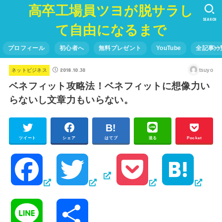
高卒工場員ツヨが脱サラし
SEARCH
て自由になるまで
プロフィール
初心者へ
無料プレゼント
YouTube
全記事一
2018.10.30
tsuyo
ネットビジネス
ベネフィット攻略法！ベネフィットに想像力い
らないし文章力もいらない。
ツイート
シェア
はてブ
送る
Pocket
F
T
P
H
a
w
o
a
L
共