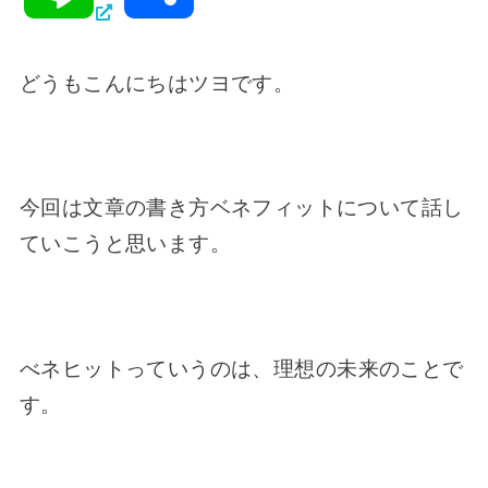
c
i
c
t
i
有
どうもこんにちはツヨです。
e
t
k
e
n
b
t
e
n
e
今回は文章の書き方ベネフィットについて話し
o
e
t
a
ていこうと思います。
o
r
べネヒットっていうのは、
理想の未来のことで
k
す。