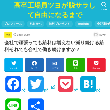
高卒工場員ツヨが脱サラし
SEARCH
て自由になるまで
プロフィール
初心者へ
無料プレゼント
YouTube
全記事一
2021.01.30
tsuyo
仕事
会社で頑張っても給料は増えない減り続ける給
料それでも会社で働き続けますか？
ツイート
シェア
はてブ
送る
Pocket
F
T
P
H
a
w
o
a
L
共