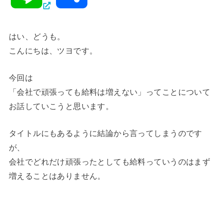
c
i
c
t
i
有
はい、どうも。
e
t
k
e
こんにちは、ツヨです。
n
b
t
e
n
今回は
e
「会社で頑張っても給料は増えない」ってことについて
o
e
t
a
お話していこうと思います。
タイトルにもあるように結論から言ってしまうのです
o
r
が、
会社でどれだけ頑張ったとしても給料っていうのはまず
k
増えることはありません。